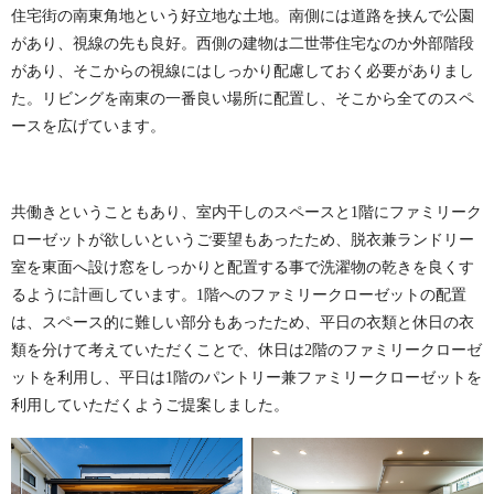
住宅街の南東角地という好立地な土地。南側には道路を挟んで公園
があり、視線の先も良好。西側の建物は二世帯住宅なのか外部階段
があり、そこからの視線にはしっかり配慮しておく必要がありまし
た。リビングを南東の一番良い場所に配置し、そこから全てのスペ
ースを広げています。
共働きということもあり、室内干しのスペースと1階にファミリーク
ローゼットが欲しいというご要望もあったため、脱衣兼ランドリー
室を東面へ設け窓をしっかりと配置する事で洗濯物の乾きを良くす
るように計画しています。1階へのファミリークローゼットの配置
は、スペース的に難しい部分もあったため、平日の衣類と休日の衣
類を分けて考えていただくことで、休日は2階のファミリークローゼ
ットを利用し、平日は1階のパントリー兼ファミリークローゼットを
利用していただくようご提案しました。