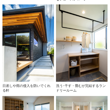
日差しや雨の侵入を防いでくれ
洗う･干す・畳むが完結するラン
る軒
ドリールーム