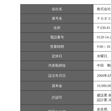
会社名
株式会社
屋号名
ナカタコ
住所
〒630-
電話番号
0120-14-
営業時間
9:00～18:
定休日
水曜日、
代表取締役
中田 剛
設立年月日
2000年4
資本金
10,000,0
建設業:奈
許認可
設計業:2
奈良県、