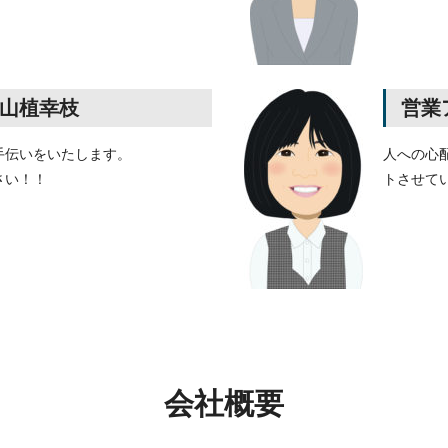
山植
幸枝
営業
手伝いをいたします。
人への心
さい！！
トさせて
会社概要