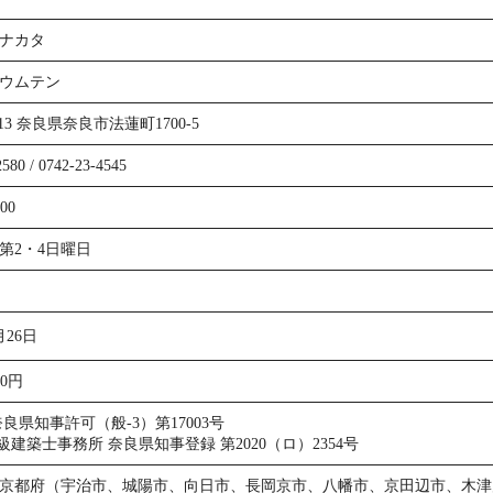
ナカタ
ウムテン
8113 奈良県奈良市法蓮町1700-5
2580
/
0742-23-4545
00
第2・4日曜日
月26日
00円
良県知事許可（般-3）第17003号
級建築士事務所 奈良県知事登録 第2020（ロ）2354号
京都府（宇治市、城陽市、向日市、長岡京市、八幡市、京田辺市、木津