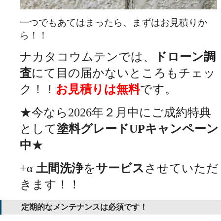
一つでもあてはまったら、まずはお見積りか
ら！！
ナカタコウムテンでは、
ドローン調
査
にて目の届かないところもチェッ
ク！！
お見積りは無料
です。
★今なら2026年２月中にご成約特典
として
塗料グレードUPキャンペーン
中
★
+α
土間洗浄
を
サービス
させていただ
きます！！
定期的なメンテナンスは必須です！