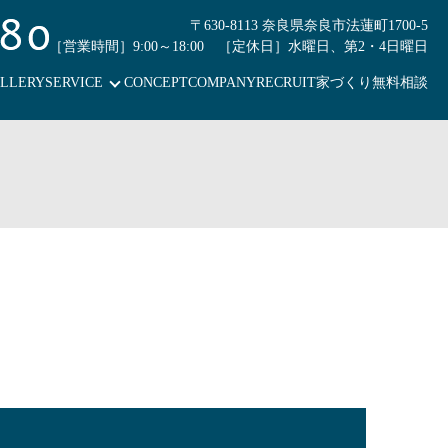
〒630-8113 奈良県奈良市法蓮町1700-5
［営業時間］9:00～18:00 ［定休日］水曜日、第2・4日曜日
LLERY
SERVICE
CONCEPT
COMPANY
RECRUIT
家づくり無料相談