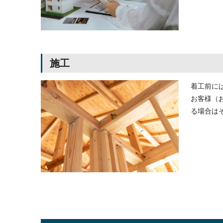
施工
着工前に
お客様（
る場合は