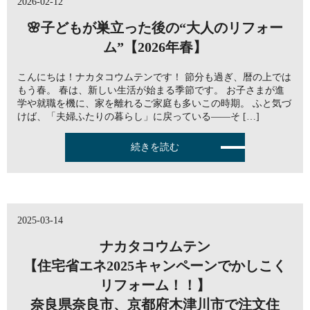
2026-02-12
🌸子どもが巣立った後の“大人のリフォー
ム”【2026年春】
こんにちは！ナカタコウムテンです！ 節分も過ぎ、暦の上では
もう春。 春は、新しい生活が始まる季節です。 お子さまが進
学や就職を機に、家を離れるご家庭も多いこの時期。 ふと気づ
けば、「夫婦ふたりの暮らし」に戻っている——そ […]
続きを読む
2025-03-14
ナカタコウムテン
【住宅省エネ2025キャンペーンでかしこく
リフォーム！！】
奈良県奈良市、京都府木津川市で注文住